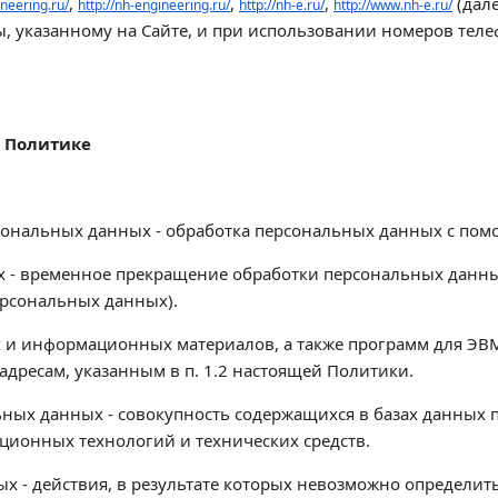
,
,
,
(дале
neering.ru/
http://nh-engineering.ru/
http://nh-e.ru/
http://www.nh-e.ru/
, указанному на Сайте, и при использовании номеров телеф
в Политике
рсональных данных - обработка персональных данных с по
х - временное прекращение обработки персональных данных
ерсональных данных).
ких и информационных материалов, а также программ для Э
 адресам, указанным в п. 1.2 настоящей Политики.
ьных данных - совокупность содержащихся в базах данных
ионных технологий и технических средств.
х - действия, в результате которых невозможно определи