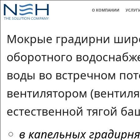
О КОМПАНИИ
УСЛУГ
Мокрые градирни широ
оборотного водоснабж
воды во встречном пот
вентилятором (вентил
естественной тягой ба
в капельных градирн